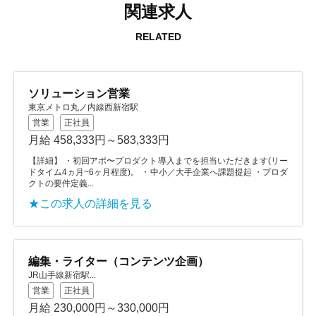
関連求人
RELATED
ソリューション営業
東京メトロ丸ノ内線西新宿駅
営業
正社員
月給 458,333円～583,333円
【詳細】 ・初回アポ〜プロダクト導入までを担当いただきます(リー
ドタイム4ヵ月~6ヶ月程度)。 ・中小／大手企業へ課題提起 ・プロダ
クトの要件定義...
★この求人の詳細を見る
編集・ライター（コンテンツ企画）
JR山手線新宿駅...
営業
正社員
月給 230,000円～330,000円