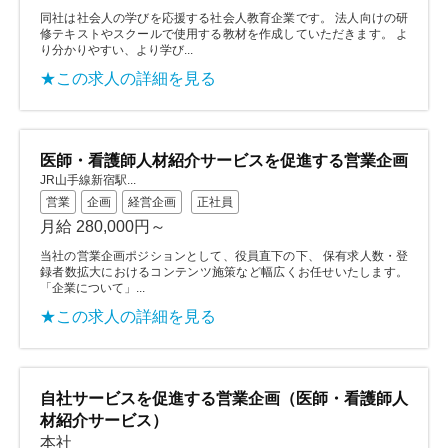
同社は社会人の学びを応援する社会人教育企業です。 法人向けの研
修テキストやスクールで使用する教材を作成していただきます。 よ
り分かりやすい、より学び...
★この求人の詳細を見る
医師・看護師⼈材紹介サービスを促進する営業企画
JR山手線新宿駅...
営業
企画
経営企画
正社員
月給 280,000円～
当社の営業企画ポジションとして、役員直下の下、 保有求人数・登
録者数拡大におけるコンテンツ施策など幅広くお任せいたします。
「企業について」...
★この求人の詳細を見る
自社サービスを促進する営業企画（医師・看護師⼈
材紹介サービス）
本社