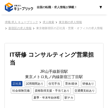
全国の転職・求人情報が満載！
求職 求人 キューブリック
求人検索
東京都の求人情報
新宿区の求人情報
東京都新宿区の正社員・営業・オフィスの求人情報
IT研修 コンサルティング営業担
当
JR山手線新宿駅
東京メトロ丸ノ内線新宿三丁目駅
正社員
試用期間あり
住宅手当
育休/産休
研修あり
社会保険完備
資格取得支援・手当てあり
交通費支給あり
夏季・年末年始休暇
駅チカ