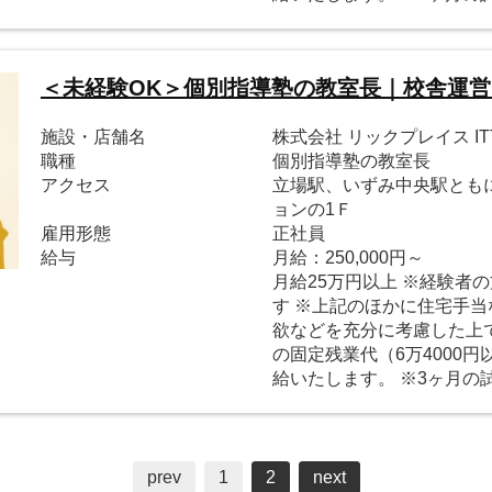
＜未経験OK＞個別指導塾の教室長｜校舎運営
施設・店舗名
株式会社 リックプレイス 
職種
個別指導塾の教室長
アクセス
立場駅、いずみ中央駅とも
ョンの1Ｆ
雇用形態
正社員
給与
月給：250,000円～
月給25万円以上 ※経験者
す ※上記のほかに住宅手当
欲などを充分に考慮した上で
の固定残業代（6万4000
給いたします。 ※3ヶ月の
prev
1
2
next