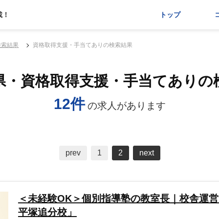
載！
トップ
検索結果
資格取得支援・手当てありの検索結果
県・資格取得支援・手当てありの
12件
の求人があります
prev
1
2
next
＜未経験OK＞個別指導塾の教室長｜校舎運営
平塚追分校」