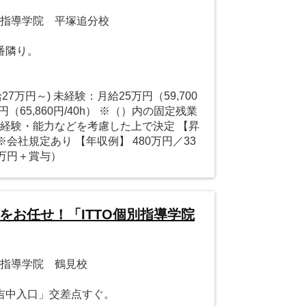
個別指導学院 平塚追分校
番隣り。
27万円～) 未経験：月給25万円（59,700
円（65,860円/40h） ※（）内の固定残業
※経験・能力などを考慮した上で決定 【昇
 ※会社規定あり 【年収例】 480万円／33
万円＋賞与）
をお任せ！「ITTO個別指導学院
別指導学院 鶴見校
吉中入口」交差点すぐ。