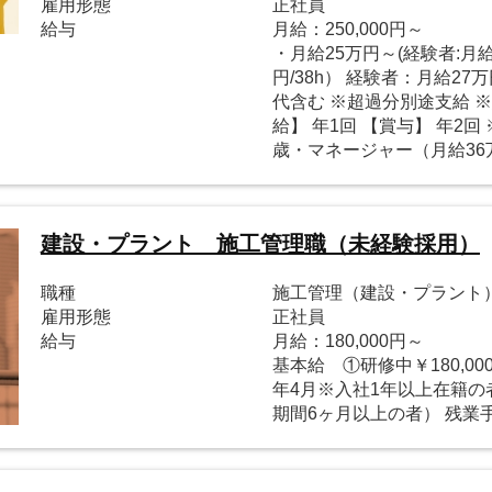
雇用形態
正社員
給与
月給：250,000円～
・月給25万円～(経験者:月給
円/38h） 経験者：月給27万
代含む ※超過分別途支給 
給】 年1回 【賞与】 年2回
歳・マネージャー（月給36
建設・プラント 施工管理職（未経験採用）
職種
施工管理（建設・プラント
雇用形態
正社員
給与
月給：180,000円～
基本給 ①研修中￥180,00
年4月※入社1年以上在籍の
期間6ヶ月以上の者） 残業