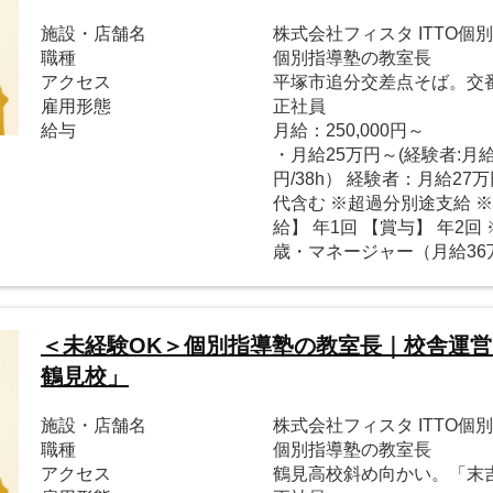
施設・店舗名
株式会社フィスタ ITTO
職種
個別指導塾の教室長
アクセス
平塚市追分交差点そば。交
雇用形態
正社員
給与
月給：250,000円～
・月給25万円～(経験者:月給
円/38h） 経験者：月給27万
代含む ※超過分別途支給 
給】 年1回 【賞与】 年2回
歳・マネージャー（月給36
＜未経験OK＞個別指導塾の教室長｜校舎運営
鶴見校」
施設・店舗名
株式会社フィスタ ITTO個
職種
個別指導塾の教室長
アクセス
鶴見高校斜め向かい。「末