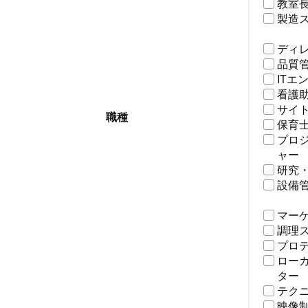
教室
製造
ディ
品質
ITエ
看護
サイ
職種
保育
プロ
ャー
研究
設備
マー
調理
プロ
ロー
ター
テク
映像