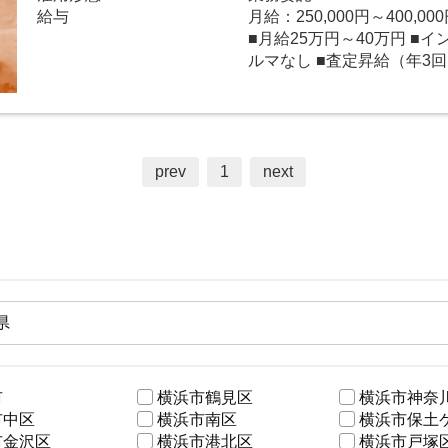
給与
月給：250,000円～400,00
■月給25万円～40万円 ■
ルマなし ■査定昇給（年3
prev
1
next
市
横浜市鶴見区
横浜市神奈
市中区
横浜市南区
横浜市保土
市金沢区
横浜市港北区
横浜市戸塚