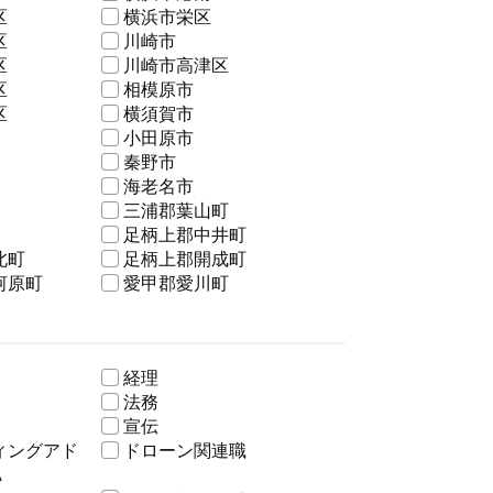
区
横浜市栄区
区
川崎市
区
川崎市高津区
区
相模原市
区
横須賀市
小田原市
秦野市
海老名市
三浦郡葉山町
足柄上郡中井町
北町
足柄上郡開成町
河原町
愛甲郡愛川町
経理
法務
宣伝
ィングアド
ドローン関連職
A