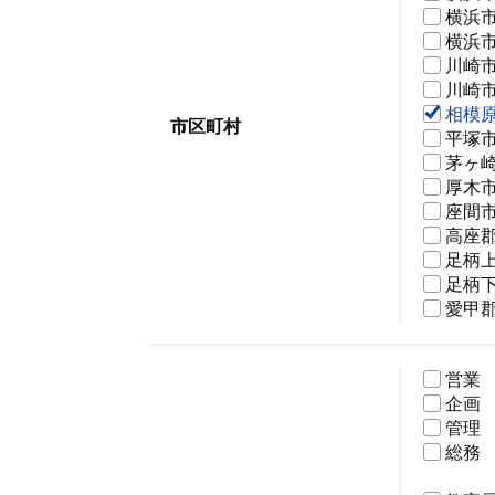
横浜
横浜
川崎
川崎
相模
市区町村
平塚
茅ヶ
厚木
座間
高座
足柄
足柄
愛甲
営業
企画
管理
総務