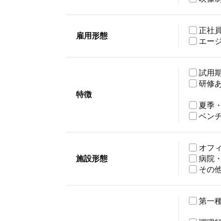
正社
雇用形態
エー
試用
研修
特徴
夏季
ベン
オフ
施設形態
病院
その
第一