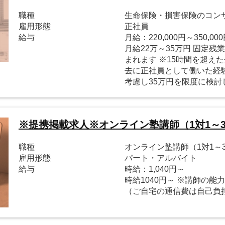
職種
生命保険・損害保険のコン
雇用形態
正社員
給与
月給：220,000円～350,00
月給22万～35万円 固定残業
まれます ※15時間を超え
去に正社員として働いた経
考慮し35万円を限度に検討し
※提携掲載求人※オンライン塾講師（1対1～
職種
オンライン塾講師（1対1～
雇用形態
パート・アルバイト
給与
時給：1,040円～
時給1040円～ ※講師の
（ご自宅の通信費は自己負