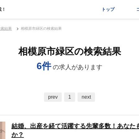
載！
トップ
検索結果
相模原市緑区の検索結果
相模原市緑区の検索結果
6件
の求人があります
prev
1
next
結婚、出産を経て活躍する先輩多数！あなた
か？