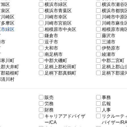
市旭区
横浜市緑区
横浜市瀬谷
市泉区
横浜市青葉区
横浜市都筑
市川崎区
川崎市幸区
川崎市中原
市多摩区
川崎市宮前区
川崎市麻生
原市緑区
相模原市中央区
相模原市南
市
鎌倉市
藤沢市
崎市
逗子市
三浦市
市
大和市
伊勢原市
市
南足柄市
綾瀬市
郡寒川町
中郡大磯町
中郡二宮町
上郡大井町
足柄上郡松田町
足柄上郡山
下郡箱根町
足柄下郡真鶴町
足柄下郡湯
郡清川村
販売
事務
労務
広報
財務
人事
キャリアアドバイザ
リクルーテ
ー/CA
バイザー/R