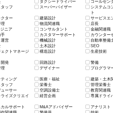
長
タクシードライバー
コールセン
スタッフ
スーパーバイザー
システムコ
ト
レクター
建築設計
サービスエ
管理
物流関連職
店長
ンジニア
コンサルタント
金融関連職
助手
カスタマーサポート
カウンター
ト運営
機械設計
自動車整備
士
土木設計
SEO
ジェクトマネージ
構造設計
生産技術
・開発
回路設計
警備
管理
デザイナー
プログラマ
ケティング
医療・福祉
建築・土木
スタッフ
栄養士
管理栄養士
デューサー
空調設備士
教育関連職
カライズクリエイ
経営企画
専属ドライ
ニカルサポート
M&Aアドバイザー
アナリスト
制作関連職
警備員
技術