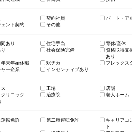
員
契約社員
パート・ア
ジェント契約
その他
期間あり
住宅手当
育休/産休
あり
社会保険完備
資格取得支
あり
・年末年始休暇
駅チカ
フレックス
チャー企業
インセンティブあり
ィス
工場
店舗
・クリニック
治療院
老人ホーム
他
種運転免許
第二種運転免許
キャリアコ
ト